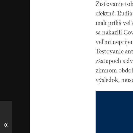
Zisťovanie to
efektné. Ľudia
mali príliš ve
sa nakazili Co
veľmi nepríje
Testovanie an
zástupoch s d
zimnom období
výsledok, muse
«