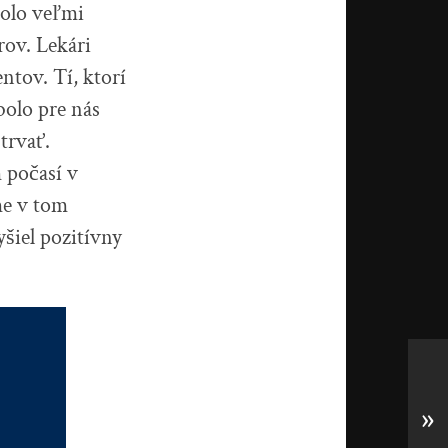
olo veľmi
rov. Lekári
ntov. Tí, ktorí
olo pre nás
trvať.
 počasí v
me v tom
šiel pozitívny
»