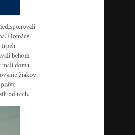
nedisponovali
oma. Domáce
trpeli
dávali behom
ý mali doma.
stovanie žiakov
 práve
ili od nich.