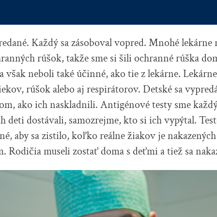
predané. Každý sa zásoboval vopred. Mnohé lekárne 
ranných rúšok, takže sme si šili ochranné rúška d
 však neboli také účinné, ako tie z lekárne. Lekárne 
ekov, rúšok alebo aj respirátorov. Detské sa vypre
om, ako ich naskladnili. Antigénové testy sme každ
ch deti dostávali, samozrejme, kto si ich vypýtal. Te
é, aby sa zistilo, koľko reálne žiakov je nakazených
 Rodičia museli zostať doma s deťmi a tiež sa nakaz