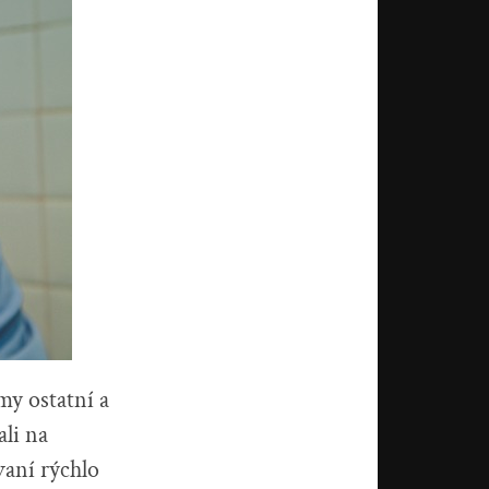
my ostatní a
li na
aní rýchlo