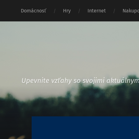
Domácnosť
Hry
Internet
Nakupo
Upevnite vzťahy so svojimi aktuáln