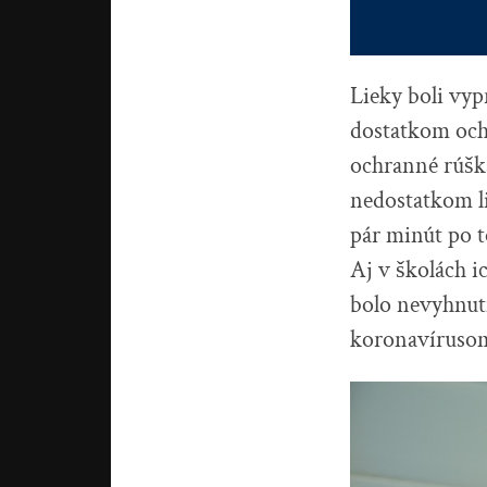
Lieky boli vy
dostatkom och
ochranné rúška
nedostatkom li
pár minút po t
Aj v školách i
bolo nevyhnutn
koronavírusom.