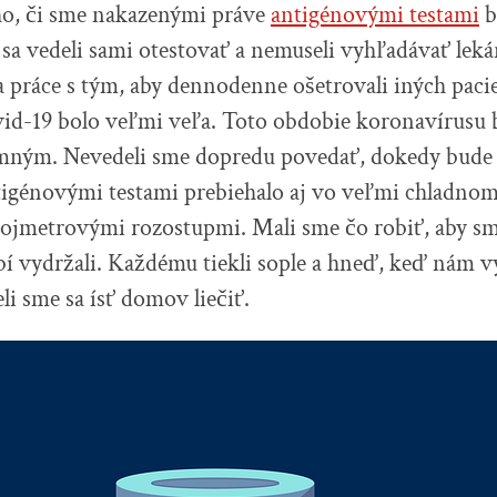
ho, či sme nakazenými práve
antigénovými testami
b
 sa vedeli sami otestovať a nemuseli vyhľadávať leká
ľa práce s tým, aby dennodenne ošetrovali iných pacie
vid-19 bolo veľmi veľa.
Toto obdobie koronavírusu b
mným. Nevedeli sme dopredu povedať, dokedy bude 
tigénovými testami prebiehalo aj vo veľmi chladnom
vojmetrovými rozostupmi. Mali sme čo robiť, aby s
 vydržali. Každému tiekli sople a hneď, keď nám vy
li sme sa ísť domov liečiť.