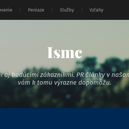
vanie
Peniaze
Služby
Vzťahy
Ismc
ymi aj budúcimi zákazníkmi. PR články v na
vám k tomu výrazne dopomôžu.