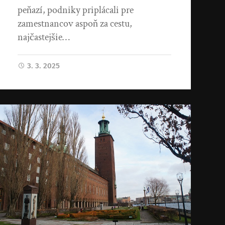
peňazí, podniky priplácali pre
zamestnancov aspoň za cestu,
najčastejšie…
3. 3. 2025