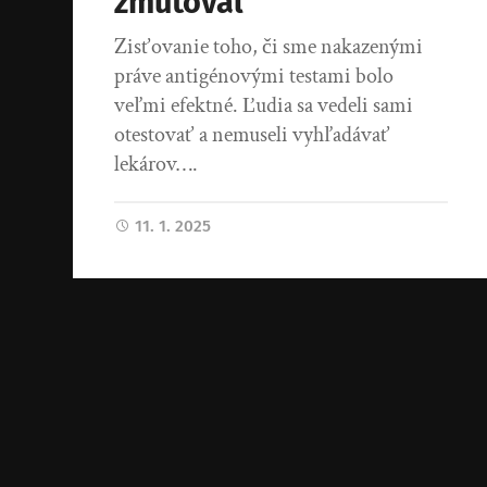
zmutoval
Zisťovanie toho, či sme nakazenými
práve antigénovými testami bolo
veľmi efektné. Ľudia sa vedeli sami
otestovať a nemuseli vyhľadávať
lekárov….
11. 1. 2025