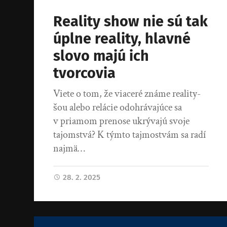
Reality show nie sú tak
úplne reality, hlavné
slovo majú ich
tvorcovia
Viete o tom, že viaceré známe reality-
šou alebo relácie odohrávajúce sa
v priamom prenose ukrývajú svoje
tajomstvá? K týmto tajmostvám sa radí
najmä…
28. 2. 2025