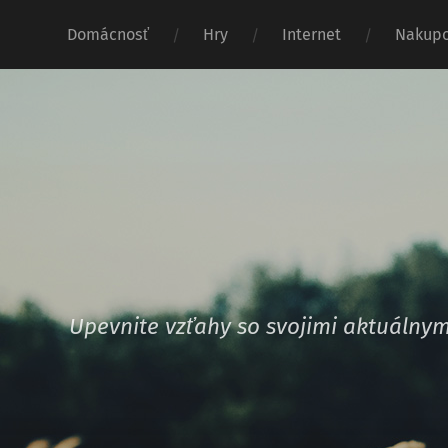
Domácnosť
Hry
Internet
Nakupo
Upevnite vzťahy so svojimi aktuáln