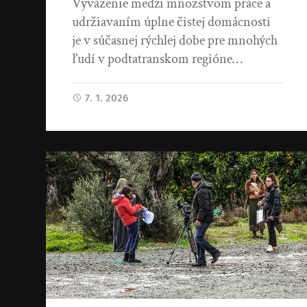
Vyváženie medzi množstvom práce a
udržiavaním úplne čistej domácnosti
je v súčasnej rýchlej dobe pre mnohých
ľudí v podtatranskom regióne…
7. 1. 2026