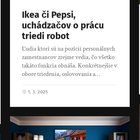
Ikea či Pepsi,
uchádzačov o prácu
triedi robot
Ľudia ktorí sú na pozícii personálnych
zamestnancov zrejme vedia, čo všetko
takáto funkcia obnáša. Konkrétnejšie v
obore triedenia, oslovovania a…
1. 3. 2025