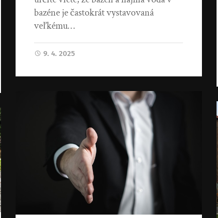
bazéne je častokrát vystavovaná
veľkému…
9. 4. 2025