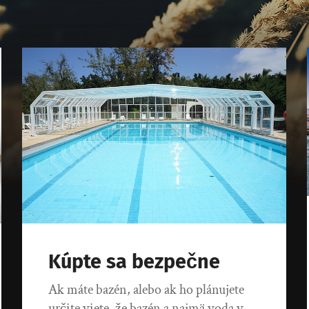
Kúpte sa bezpečne
Ak máte bazén, alebo ak ho plánujete
určite viete, že bazén a najmä voda v