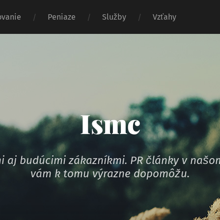
vanie
Peniaze
Služby
Vzťahy
Ismc
ymi aj budúcimi zákazníkmi. PR články v na
vám k tomu výrazne dopomôžu.