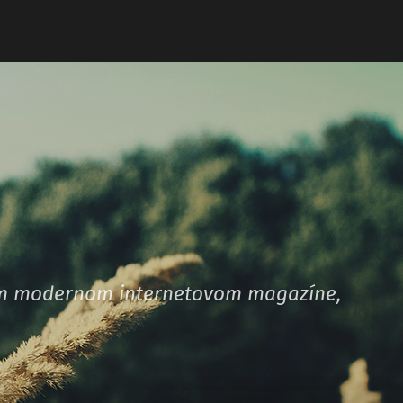
šom modernom internetovom magazíne,