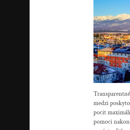
Transparentné
medzi poskyto
pocit maximál
pomoci nakonie