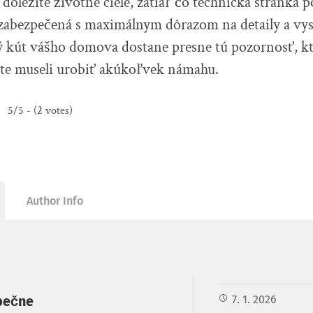
a dôležité životné ciele, zatiaľ čo technická stránka
 zabezpečená s maximálnym dôrazom na detaily a vy
ý kút vášho domova dostane presne tú pozornosť, kt
ste museli urobiť akúkoľvek námahu.
5/5 - (2 votes)
Author Info
pečne
7. 1. 2026