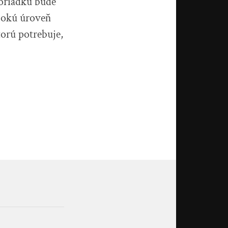
 poriadku bude
sokú úroveň
orú potrebuje,