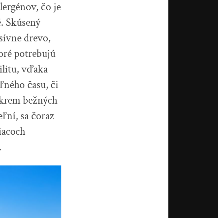
lergénov, čo je
é. Skúsený
asívne drevo,
toré potrebujú
ilitu, vďaka
ľného času, či
Okrem bežných
ľní, sa čoraz
siacoch
.