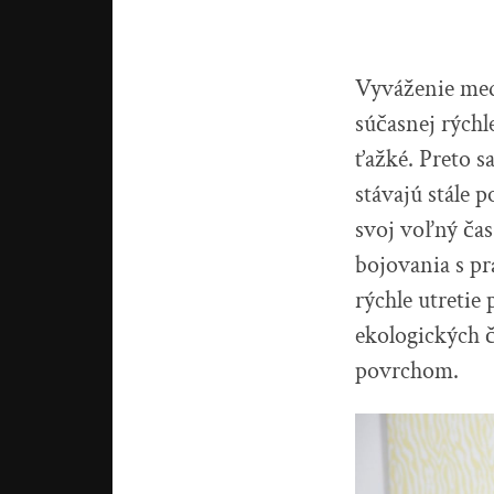
Vyváženie med
súčasnej rých
ťažké. Preto s
stávajú stále 
svoj voľný čas
bojovania s pr
rýchle utretie
ekologických č
povrchom.