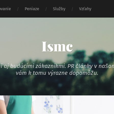
vanie
Peniaze
Služby
Vzťahy
Ismc
ymi aj budúcimi zákazníkmi. PR články v na
vám k tomu výrazne dopomôžu.