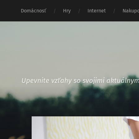
Domácnosť
Hry
Internet
Nakupo
Upevnite vzťahy so svojimi aktuáln