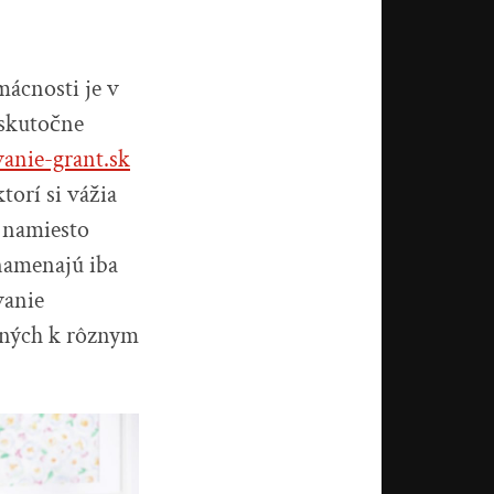
ácnosti je v
 skutočne
anie-grant.sk
torí si vážia
i namiesto
znamenajú iba
vanie
trných k rôznym