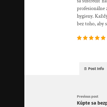
sa sústrediť n
profesionálne
hygieny. Každ
bez toho, aby 
Post Info
Previous post
Kúpte sa bez