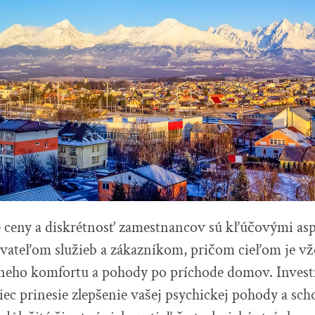
 ceny a diskrétnosť zamestnancov sú kľúčovými as
vateľom služieb a zákazníkom, pričom cieľom je vž
neho komfortu a pohody po príchode domov. Investí
c prinesie zlepšenie vašej psychickej pohody a scho