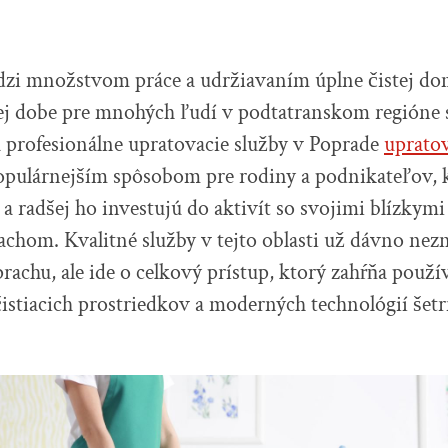
zi množstvom práce a udržiavaním úplne čistej dom
lej dobe pre mnohých ľudí v podtatranskom regióne
a profesionálne upratovacie služby v Poprade
upratov
populárnejším spôsobom pre rodiny a podnikateľov, k
 a radšej ho investujú do aktivít so svojimi blízkym
achom. Kvalitné služby v tejto oblasti už dávno ne
 prachu, ale ide o celkový prístup, ktorý zahŕňa použí
istiacich prostriedkov a moderných technológií še