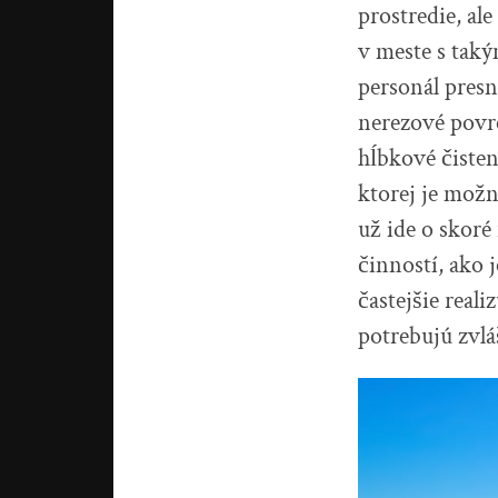
prostredie, al
v meste s tak
personál presne
nerezové povrc
hĺbkové čisten
ktorej je možn
už ide o skor
činností, ako 
častejšie real
potrebujú zvlá