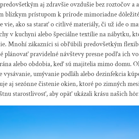
e predovšetkým aj zdravšie ovzdušie bez roztočov a a
ým blízkym prístupom k prírode mimoriadne dôležit
 vie, ako sa starať o citlivé materiály, či už ide o m
hy v kuchyni alebo špeciálne textílie na nábytku, k
ie. Mnohí zákazníci si obľúbili predovšetkým flexib
é plánovať pravidelné návštevy presne podľa ich vo
é rána alebo obdobia, keď sú majitelia mimo domu. 
je vysávanie, umývanie podláh alebo dezinfekcia kúpe
izuje aj sezónne čistenie okien, ktoré po zimných me
štnu starostlivosť, aby opäť ukázali krásu našich hôr