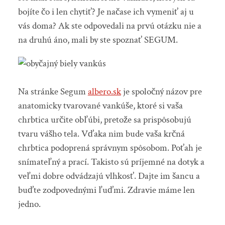
bojíte čo i len chytiť? Je načase ich vymeniť aj u
vás doma? Ak ste odpovedali na prvú otázku nie a
na druhú áno, mali by ste spoznať SEGUM.
Na stránke Segum
albero.sk
je spoločný názov pre
anatomicky tvarované vankúše, ktoré si vaša
chrbtica určite obľúbi, pretože sa prispôsobujú
tvaru vášho tela. Vďaka nim bude vaša krčná
chrbtica podoprená správnym spôsobom. Poťah je
snímateľný a prací. Takisto sú príjemné na dotyk a
veľmi dobre odvádzajú vlhkosť. Dajte im šancu a
buďte zodpovednými ľuďmi. Zdravie máme len
jedno.