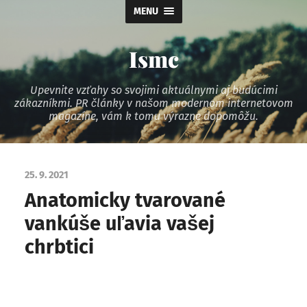
MENU
Ismc
Upevnite vzťahy so svojimi aktuálnymi aj budúcimi
zákazníkmi. PR články v našom modernom internetovom
magazíne, vám k tomu výrazne dopomôžu.
25. 9. 2021
Anatomicky tvarované
vankúše uľavia vašej
chrbtici