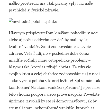
nášho prostredia má však priamy vplyv na naše
psychické aj fyzické zdravie.
Hlavným prispievateľom k nášmu pohodliu v noci
alebo aj počas oddychu cez deň by mali byť aj
kvalitné vankúše. Sami zodpovedáme za svoje
zdravie. Veľa ľudí, no v poslednej dobe čoraz
mladšie ročníky majú ortopedické problémy –
hlavne také, ktoré sa týkajú chrbta. Za zdravie
svojho krku a celej chrbtice zodpovedáme aj v noci
– ako vyzerá poloha v ktorej ležíme? Spí sa nám tak
komfortne? Na akom vankúši spávame? Je pre naše
telo vhodná podpora alebo práve naopak? Povedzte
úprimne, zavolali by ste si domov návštevu, ak by
ste mali staré, nekomfortné vankúše, ktorých sa