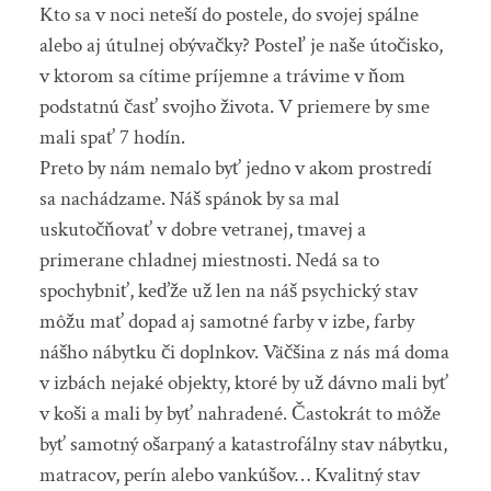
Kto sa v noci neteší do postele, do svojej spálne
alebo aj útulnej obývačky? Posteľ je naše útočisko,
v ktorom sa cítime príjemne a trávime v ňom
podstatnú časť svojho života. V priemere by sme
mali spať 7 hodín.
Preto by nám nemalo byť jedno v akom prostredí
sa nachádzame. Náš spánok by sa mal
uskutočňovať v dobre vetranej, tmavej a
primerane chladnej miestnosti. Nedá sa to
spochybniť, keďže už len na náš psychický stav
môžu mať dopad aj samotné farby v izbe, farby
nášho nábytku či doplnkov. Väčšina z nás má doma
v izbách nejaké objekty, ktoré by už dávno mali byť
v koši a mali by byť nahradené. Častokrát to môže
byť samotný ošarpaný a katastrofálny stav nábytku,
matracov, perín alebo vankúšov… Kvalitný stav