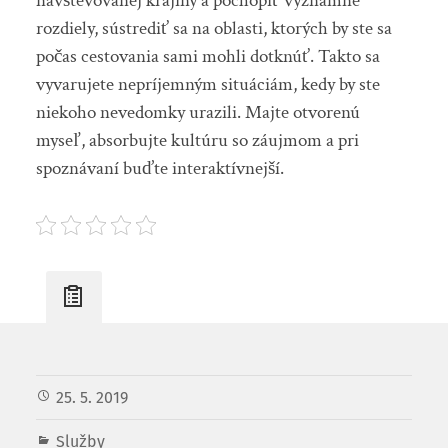
navštevovanej krajiny a pochopiť významné
rozdiely, sústrediť sa na oblasti, ktorých by ste sa
počas cestovania sami mohli dotknúť. Takto sa
vyvarujete nepríjemným situáciám, kedy by ste
niekoho nevedomky urazili. Majte otvorenú
myseľ, absorbujte kultúru so záujmom a pri
spoznávaní buďte interaktívnejší.
25. 5. 2019
Služby