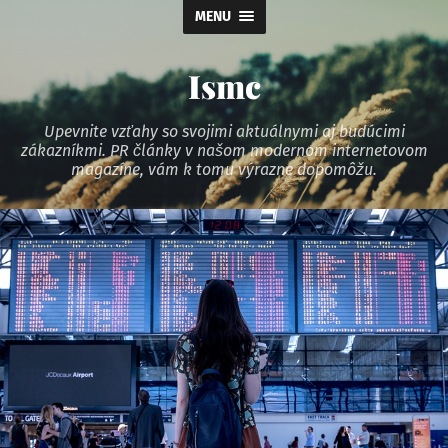
MENU
Ismc
Upevnite vzťahy so svojimi aktuálnymi aj budúcimi
zákazníkmi. PR články v našom modernom internetovom
magazíne, vám k tomu výrazne dopomôžu.