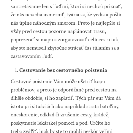
sa stretávame len s ľuďmi, ktorí si nechcú priznať,
že nás nevedia usmerniť, tvária sa, že vedia a pošlú
nás úplne náhodným smerom. Preto je najlepšie si
vždy pred cestou pozorne naplánovať trasu,
poprezerať si mapu a zorganizovať celú cestu tak,
aby ste nemuseli zbytočne strácať čas túlaním sa a
zastavovaním ľudí.
Cestovanie bez cestovného poistenia
Cestovné poistenie Vám môže ušetriť kopu
problémov, a preto je odporúčané pred cestou na
dlhšie obdobie, si ho zaplatiť. Tých pár eur Vám dá
istotu pri situáciách ako napríklad strata batožiny,
oneskorenie, odklad či zrušenie cesty, krádež,
poskytnutie lekárskej pomoci a pod. Určite ho
treba zvážiť, inak by ste to mohli neskôr veľmi