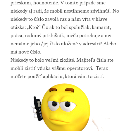
prieskum, hodnotenie. V tomto prípade sme
niekedy aj radi, že mobil nestihneme zdvihnúť. No
niekedy to číslo zavolá raz a nám vŕta v hlave
otázka: „Kto?“ Čo ak to bol spolužiak, kamarát,
práca, rodinný príslušník, niečo potrebuje a my
nemáme jeho /jej číslo uložené v adresári? Alebo
má nové číslo.
Niekedy to bolo veľmi zložité. Majiteľa čísla ste
mohli zistiť vďaka vášmu operátorovi. Teraz
môžete použiť aplikáciu, ktorá vám to zistí.