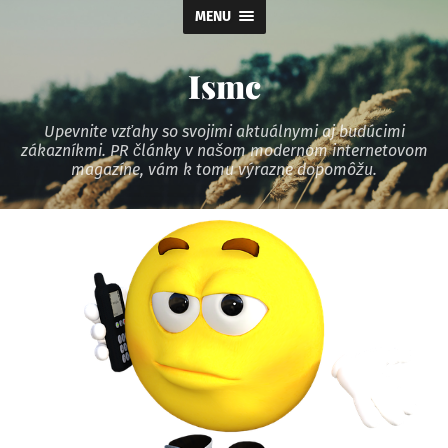
MENU
Ismc
Upevnite vzťahy so svojimi aktuálnymi aj budúcimi
zákazníkmi. PR články v našom modernom internetovom
magazíne, vám k tomu výrazne dopomôžu.