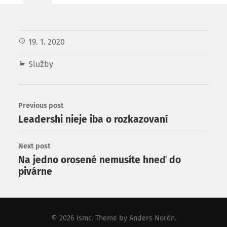
19. 1. 2020
Služby
Previous post
Leadershi nieje iba o rozkazovaní
Next post
Na jedno orosené nemusíte hneď do
pivárne
© 2026
Ismc
. Theme by
Anders Norén
.