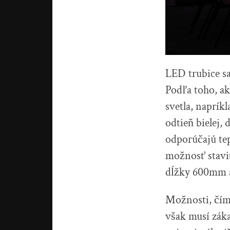
LED trubice sa
Podľa toho, ak
svetla, naprík
odtieň bielej,
odporúčajú tep
možnosť staviť
dĺžky 600mm 
Možnosti, čím 
však musí záka