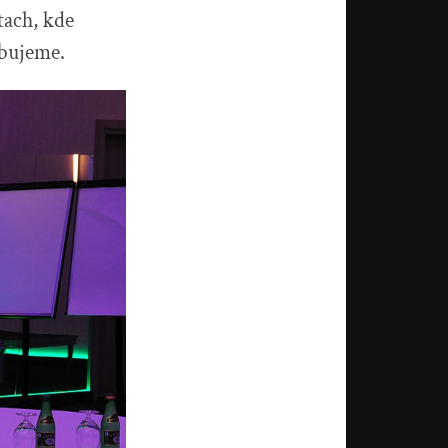
tach, kde
ebujeme.