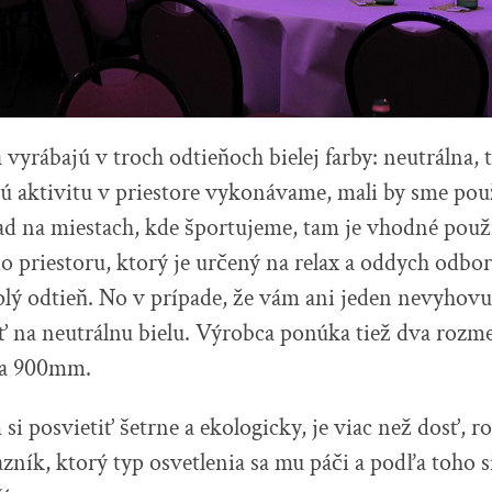
 vyrábajú v troch odtieňoch bielej farby: neutrálna, t
ú aktivitu v priestore vykonávame, mali by sme použ
lad na miestach, kde športujeme, tam je vhodné použ
 do priestoru, ktorý je určený na relax a oddych odbor
lý odtieň. No v prípade, že vám ani jeden nevyhovuje
 na neutrálnu bielu. Výrobca ponúka tiež dva rozme
a 900mm.
si posvietiť šetrne a ekologicky, je viac než dosť, 
zník, ktorý typ osvetlenia sa mu páči a podľa toho s