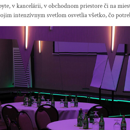
byte, v kancelárii, v obchodnom priestore či na mies
vojim intenzívnym svetlom osvetlia všetko, čo potr