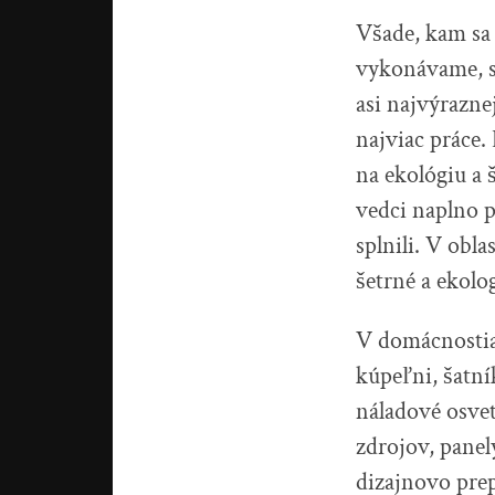
Všade, kam sa 
vykonávame, s
asi najvýrazne
najviac práce.
na ekológiu a 
vedci naplno p
splnili. V obl
šetrné a ekolo
V domácnostiac
kúpeľni, šatní
náladové osvet
zdrojov, panel
dizajnovo prep