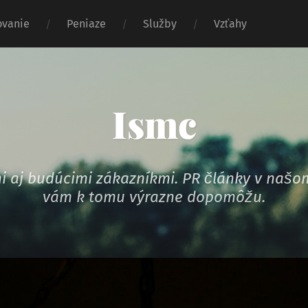
vanie
Peniaze
Služby
Vzťahy
Ismc
ymi aj budúcimi zákazníkmi. PR články v na
vám k tomu výrazne dopomôžu.