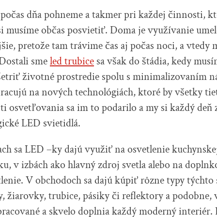
počas dňa pohneme a takmer pri každej činnosti, k
i musíme občas posvietiť. Doma je využívanie umel
jšie, pretože tam trávime čas aj počas noci, a vtedy 
 Dostali sme
led trubice
sa však do štádia, kedy musí
šetriť životné prostredie spolu s minimalizovaním ná
racujú na nových technológiách, ktoré by všetky ti
asti osvetľovania sa im to podarilo a my si každý deň
gické LED svietidlá.
h sa LED –ky dajú využiť na osvetlenie kuchynskej
ku, v izbách ako hlavný zdroj svetla alebo na doplnk
lenie. V obchodoch sa dajú kúpiť rôzne typy týchto 
y, žiarovky, trubice, pásiky či reflektory a podobne, 
racované a skvelo doplnia každý moderný interiér. 