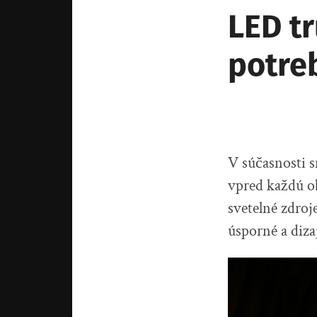
LED tr
potre
V súčasnosti s
vpred každú o
svetelné zdroj
úsporné a diza