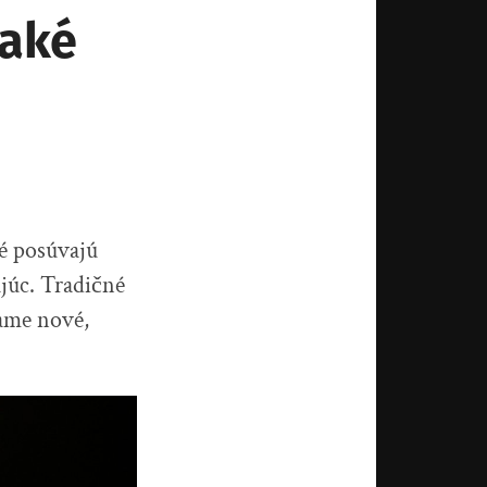
 aké
ré posúvajú
júc. Tradičné
vame nové,