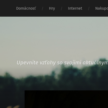
Domácnosť
Hry
Internet
Nakupo
Upevnite vzťahy so svojimi aktuáln