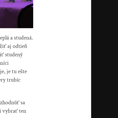
eplá a studená.
iť aj odtieň
iť studený
níci
, je tu ešte
ry trubíc
rozhodnúť sa
i vybrať ten