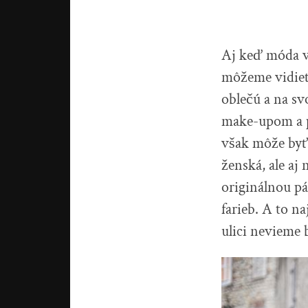
Aj keď móda vž
môžeme vidieť 
oblečú a na sv
make-upom a p
však môže byť 
ženská, ale a
originálnou p
farieb. A to n
ulici nevieme 