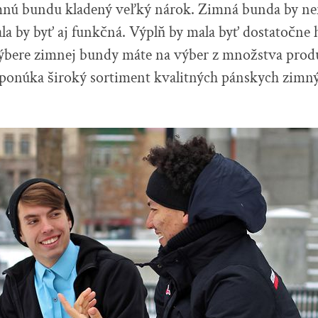
imnú bundu kladený veľký nárok. Zimná bunda by ne
ala by byť aj funkčná. Výplň by mala byť dostatočne h
 výbere zimnej bundy máte na výber z množstva prod
k ponúka široký sortiment kvalitných pánskych zimn