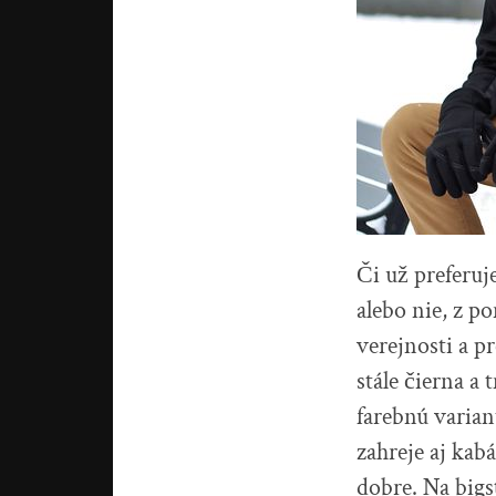
Či už preferuj
alebo nie, z p
verejnosti a p
stále čierna a
farebnú varia
zahreje aj kabá
dobre. Na bigs