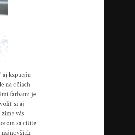
ať aj kapucňu
le na očiach
nými farbami je
oliť si aj
 zime vás
torom sa cítite
a najnovších