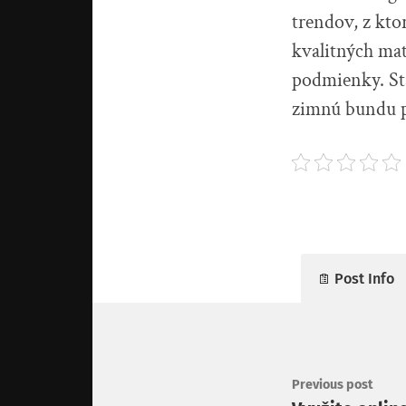
trendov, z kt
kvalitných mat
podmienky. Sta
zimnú bundu p
Post Info
Previous post