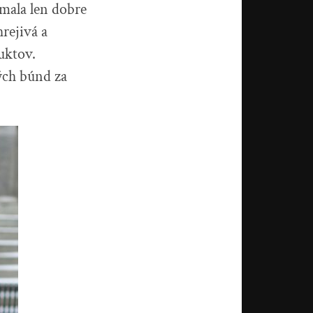
mala len dobre
rejivá a
uktov.
ých búnd za