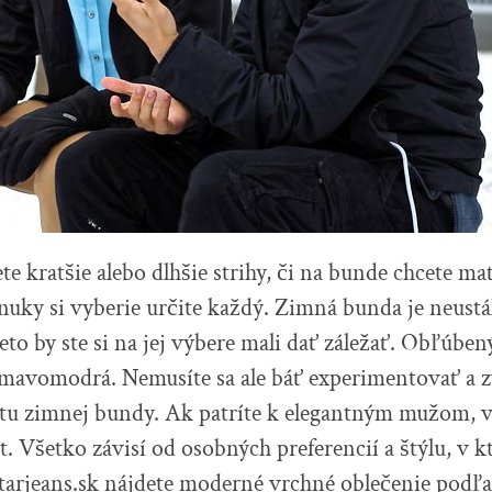
ete kratšie alebo dlhšie strihy, či na bunde chcete m
onuky si vyberie určite každý. Zimná bunda je neustá
reto by ste si na jej výbere mali dať záležať. Obľúbe
 tmavomodrá. Nemusíte sa ale báť experimentovať a zv
ntu zimnej bundy. Ak patríte k elegantným mužom, v
t. Všetko závisí od osobných preferencií a štýlu, v k
tarjeans.sk nájdete moderné vrchné oblečenie podľ