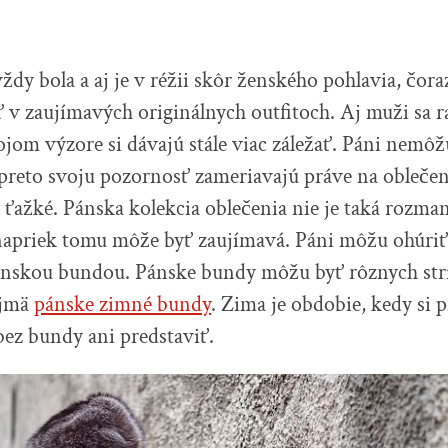
dy bola a aj je v réžii skôr ženského pohlavia, čor
v zaujímavých originálnych outfitoch. Aj muži sa r
ojom výzore si dávajú stále viac záležať. Páni nemôž
reto svoju pozornosť zameriavajú práve na oblečen
ťažké. Pánska kolekcia oblečenia nie je taká rozman
j napriek tomu môže byť zaujímavá. Páni môžu ohúri
ánskou bundou. Pánske bundy môžu byť rôznych stri
ajmä
pánske zimné bundy
. Zima je obdobie, kedy si 
bez bundy ani predstaviť.