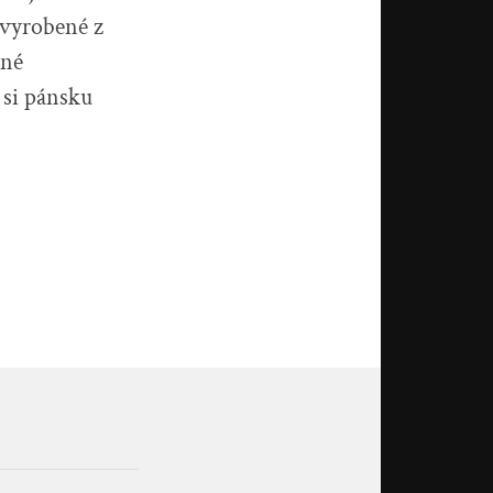
 vyrobené z
tné
 si pánsku