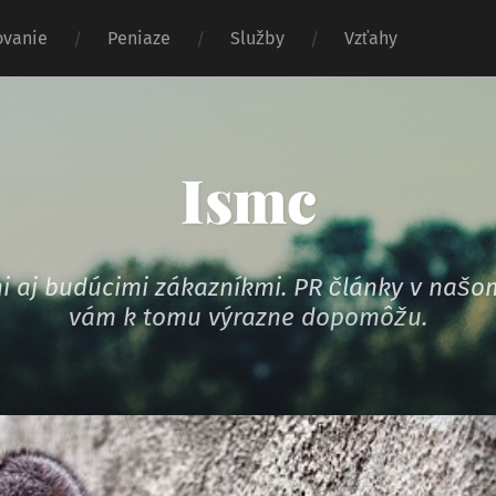
vanie
Peniaze
Služby
Vzťahy
Ismc
ymi aj budúcimi zákazníkmi. PR články v na
vám k tomu výrazne dopomôžu.