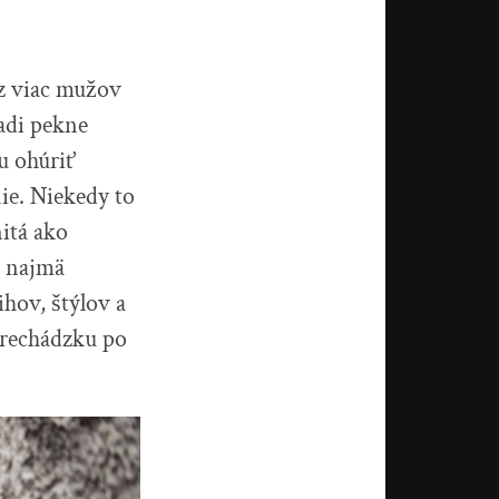
az viac mužov
adi pekne
u ohúriť
ie. Niekedy to
itá ako
ť najmä
hov, štýlov a
prechádzku po