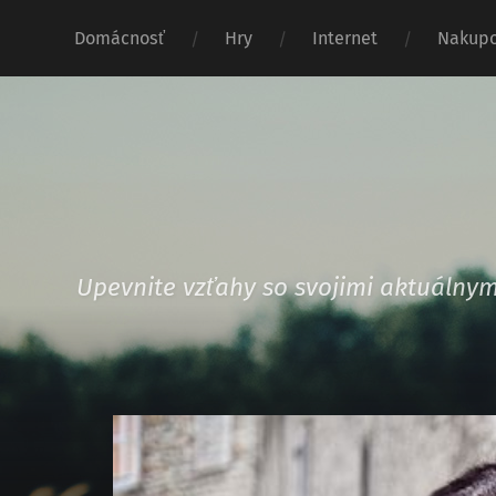
Domácnosť
Hry
Internet
Nakupo
Upevnite vzťahy so svojimi aktuáln