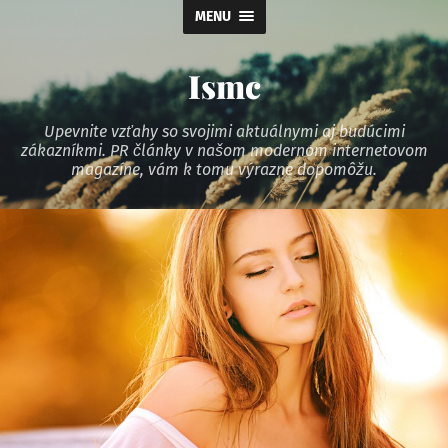
MENU
Ismc
Upevnite vzťahy so svojimi aktuálnymi aj budúcimi
zákazníkmi. PR články v našom modernom internetovom
magazíne, vám k tomu výrazne dopomôžu.