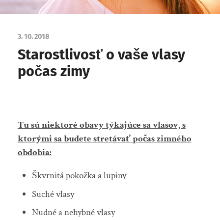
3. 10. 2018
Starostlivosť o vaše vlasy
počas zimy
Tu sú niektoré obavy týkajúce sa vlasov, s
ktorými sa budete stretávať počas zimného
obdobia:
Škvrnitá pokožka a lupiny
Suché vlasy
Nudné a nehybné vlasy