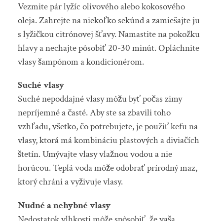
Vezmite pár lyžíc olivového alebo kokosového
oleja. Zahrejte na niekoľko sekúnd a zamiešajte ju
s lyžičkou citrónovej šťavy. Namastite na pokožku
hlavy a nechajte pôsobiť 20-30 minút. Opláchnite
vlasy šampónom a kondicionérom.
Suché vlasy
Suché nepoddajné vlasy môžu byť počas zimy
nepríjemné a časté. Aby ste sa zbavili toho
vzhľadu, všetko, čo potrebujete, je použiť kefu na
vlasy, ktorá má kombináciu plastových a diviačích
štetín. Umývajte vlasy vlažnou vodou a nie
horúcou. Teplá voda môže odobrať prírodný maz,
ktorý chráni a vyživuje vlasy.
Nudné a nehybné vlasy
Nedostatok vlhkosti môže spôsobiť, že vaša