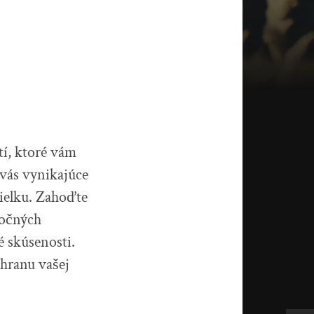
tí, ktoré vám
vás vynikajúce
ielku. Zahoďte
točných
é skúsenosti.
chranu vašej