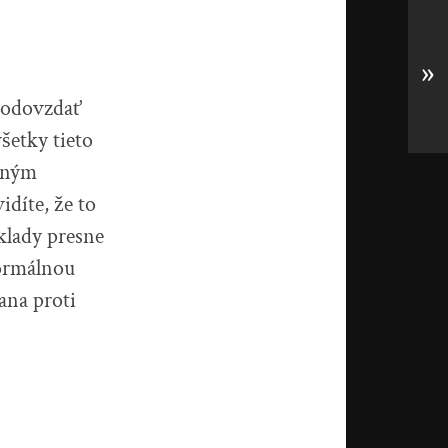
»
o odovzdať
šetky tieto
očným
idíte, že to
klady presne
formálnou
ana proti