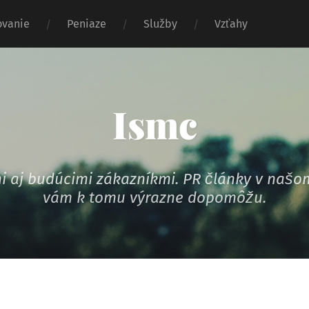
vanie
Peniaze
Služby
Vzťahy
Ismc
ymi aj budúcimi zákazníkmi. PR články v na
vám k tomu výrazne dopomôžu.