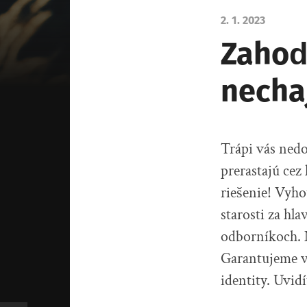
2. 1. 2023
Zahoďt
nechaj
Trápi vás nedo
prerastajú ce
riešenie! Vyh
starosti za hl
odborníkoch. N
Garantujeme vá
identity. Uvid