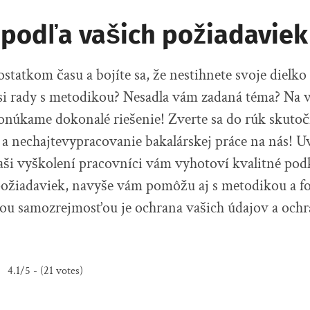
 podľa vašich požiadaviek
ostatkom času a bojíte sa, že nestihnete svoje dielk
si rady s metodikou? Nesadla vám zadaná téma? Na v
ponúkame dokonalé riešenie! Zverte sa do rúk skut
a nechajtevypracovanie bakalárskej práce na nás! Uv
aši vyškolení pracovníci vám vyhotoví kvalitné pod
požiadaviek, navyše vám pomôžu aj s metodikou a 
ou samozrejmosťou je ochrana vašich údajov a ochr
4.1/5 - (21 votes)