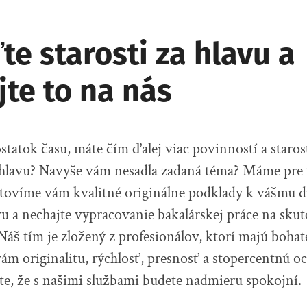
e starosti za hlavu a
te to na nás
statok času, máte čím ďalej viac povinností a staros
z hlavu? Navyše vám nesadla zadaná téma? Máme pre 
otovíme vám kvalitné originálne podklady k vášmu d
avu a nechajte vypracovanie bakalárskej práce na sku
áš tím je zložený z profesionálov, ktorí majú bohat
m originalitu, rýchlosť, presnosť a stopercentnú o
íte, že s našimi službami budete nadmieru spokojní.