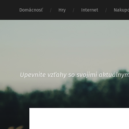
Domácnosť
Hry
Internet
Nakupo
Upevnite vzťahy so svojimi aktuáln