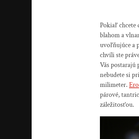
Pokiaľ chcete 
blahom a vlnam
uvoľňujúce a p
chvíli ste prá
Vás postarajú 
nebudete si pri
milimeter.
Ero
párové, tantri
záležitosťou.