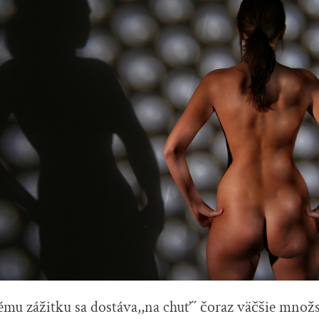
mu zážitku sa dostáva,,na chuť´´ čoraz väčšie množs