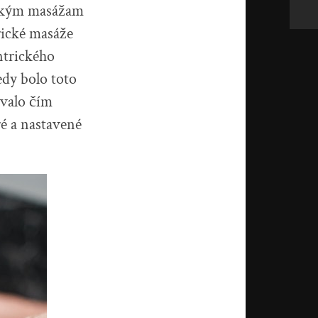
rickým masážam
trické masáže
ntrického
edy bolo toto
ovalo čím
ré a nastavené