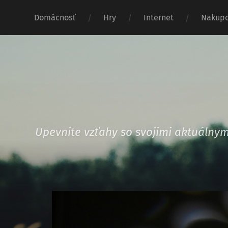
Domácnosť
Hry
Internet
Nakupo
Upevnite vzťahy so svojimi aktuáln