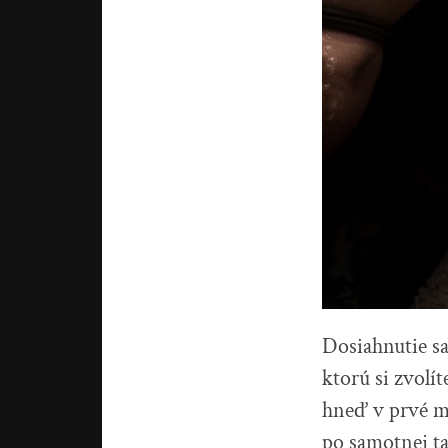
Dosiahnutie s
ktorú si zvolí
hneď v prvé mi
po samotnej ta