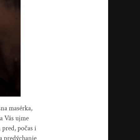
sna masérka,
sa Vás ujme
pred, počas i
na predýchanie