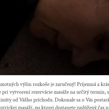
amotných výšin rozkoše je zaručený! Príjemná a krá
te pri vytvorení rezervácie masáže na určitý termín, 
núty od Vášho príchodu. Dokonale sa o Vás postará 
ntrickej masáži, po ktorej dostanete zaslúžený čas 