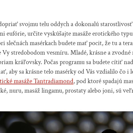
dopriať svojmu telu oddych a dokonalú starostlivos
i eufórie, určite vyskúšajte masáže erotického typu
ri slečnách masérkach budete mať pocit, že tu a tera
ve Vy stredobodom vesmíru. Mladé, krásne a zvodné 
priam kráľovsky. Počas programu sa budete cítiť n
ať, aby sa krásne telo masérky od Vás vzdialilo čo i 
tické masáže Tantradiamond
, pod ktoré spadajú ma
cké, nuru, masáž lingamu, prostaty alebo joni, sú v