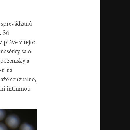
ť sprevádzanú
. Sú
z práve v tejto
masérky sa o
adpozemsky a
len na
sáže senzuálne,
eľmi intímnou