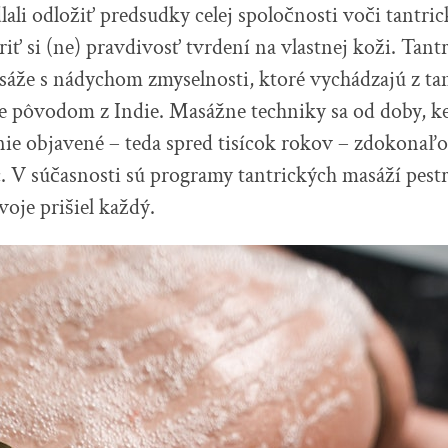
lali odložiť predsudky celej spoločnosti voči tant
eriť si (ne) pravdivosť tvrdení na vlastnej koži. Tan
sáže s nádychom zmyselnosti, ktoré vychádzajú z ta
je pôvodom z Indie. Masážne techniky sa od doby, k
ie objavené – teda spred tisícok rokov – zdokonaľ
c. V súčasnosti sú programy tantrických masáží pest
svoje prišiel každý.