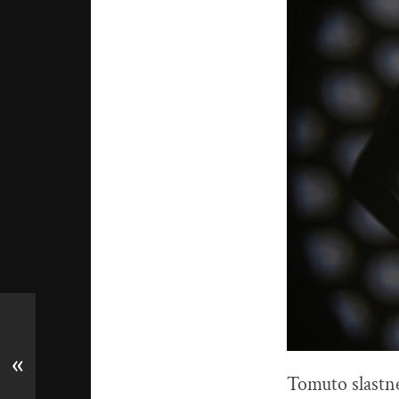
«
Tomuto slastné