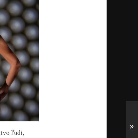
»
tvo ľudí,