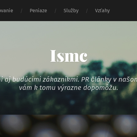
vanie
Peniaze
Služby
Vzťahy
Ismc
ymi aj budúcimi zákazníkmi. PR články v na
vám k tomu výrazne dopomôžu.