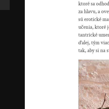
ktoré sa odhod
za hlavu, a ov
sú erotické ma
učenia, ktoré 
tantrické umen
ďalej, tým via
tak, aby si na 