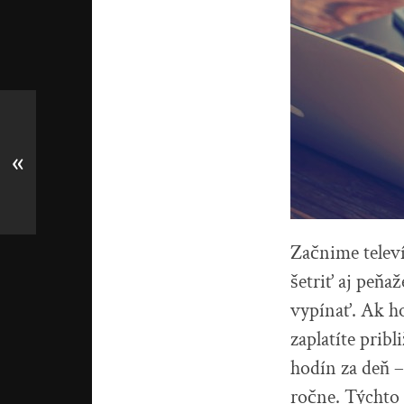
«
Začnime televí
šetriť aj peňa
vypínať. Ak ho
zaplatíte prib
hodín za deň –
ročne. Týchto 