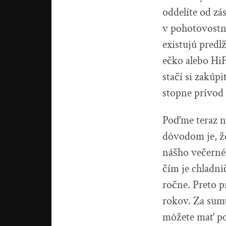
oddelíte od zá
v pohotovostno
existujú pred
ečko alebo HiFi
stačí si zakúp
stopne prívod 
Poďme teraz na
dôvodom je, že
nášho večernéh
čím je chladni
ročne. Preto p
rokov. Za sumu
môžete mať po