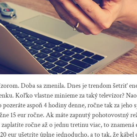
zorom. Doba sa zmenila. Dnes je trendom šetriť ene
ženku. Koľko vlastne minieme za taký televízor? Naoz
 pozeráte aspoň 4 hodiny denne, ročne tak za jeho 
ližne 15 eur ročne. Ak máte zapnutý pohotovostný re
 zaplatíte ročne až o jednu tretinu viac, to znamená
20 eur ušetríte úplne jednoducho, a to tak, že kábel 