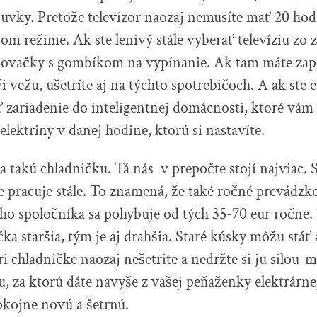
suvky. Pretože televízor naozaj nemusíte mať 20 hod
m režime. Ak ste lenivý stále vyberať televíziu zo z
lžovačky s gombíkom na vypínanie. Ak tam máte za
 vežu, ušetríte aj na týchto spotrebičoch. A ak ste e
iť zariadenie do inteligentnej domácnosti, ktoré vá
elektriny v danej hodine, ktorú si nastavíte.
 takú chladničku. Tá nás v prepočte stojí najviac.
 pracuje stále. To znamená, že také ročné prevádzk
o spoločníka sa pohybuje od tých 35-70 eur ročne. T
čka staršia, tým je aj drahšia. Staré kúsky môžu stáť 
ri chladničke naozaj nešetrite a nedržte si ju silou
, za ktorú dáte navyše z vašej peňaženky elektrárne
kojne novú a šetrnú.