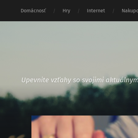
Domácnosť
Hry
Internet
Nakupo
Upevnite vzťahy so svojimi aktuáln