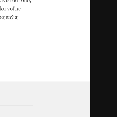
ávisí od toho,
ačku voľne
pojený aj