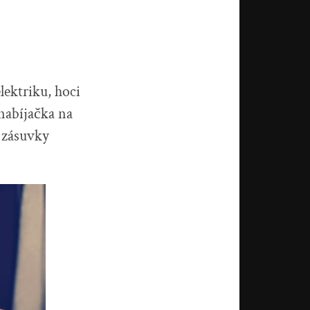
lektriku, hoci
 nabíjačka na
d zásuvky