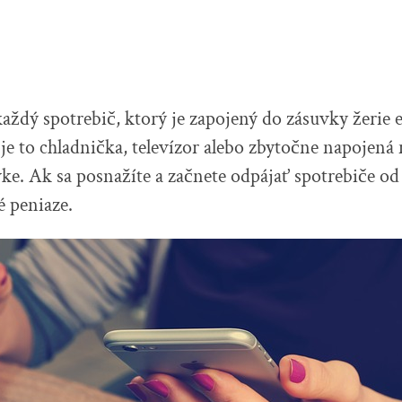
každý spotrebič, ktorý je zapojený do zásuvky žerie e
 je to chladnička, televízor alebo zbytočne napojená
vke. Ak sa posnažíte a začnete odpájať spotrebiče o
é peniaze.