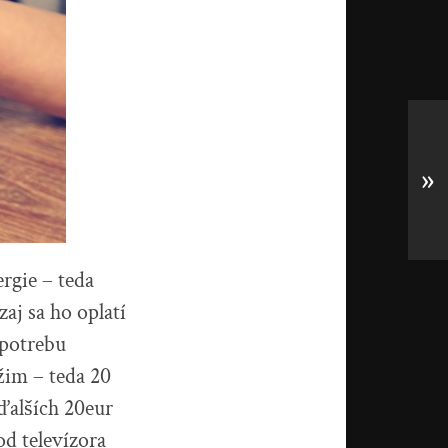
»
rgie – teda
aj sa ho oplatí
spotrebu
žim – teda 20
 ďalších 20eur
od televízora