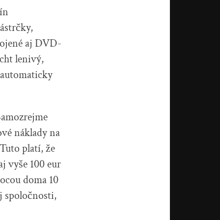
ín
ástrčky,
pojené aj DVD-
cht lenivý,
m automaticky
 Samozrejme
ové náklady na
uto platí, že
aj vyše 100 eur
-mocou doma 10
j spoločnosti,