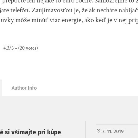
 prepočte len nejaké to euro ročne. Samozrejme to z
jate telefón. Zaujímavosťou je, že ak necháte nabíj
uvky môže minúť viac energie, ako keď je v nej pri
4.3/5 - (20 votes)
Author Info
ré si všímajte pri kúpe
7. 11. 2019