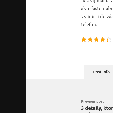
naozaj málo. V
ako často nabí
vsunutú do zás
telefón.
Post Info
Previous post
3 detaily, kto