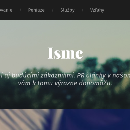
vanie
Peniaze
Služby
Vzťahy
Ismc
ymi aj budúcimi zákazníkmi. PR články v na
vám k tomu výrazne dopomôžu.