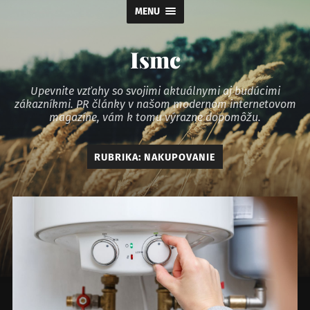
MENU
Ismc
Upevnite vzťahy so svojimi aktuálnymi aj budúcimi
zákazníkmi. PR články v našom modernom internetovom
magazíne, vám k tomu výrazne dopomôžu.
RUBRIKA:
NAKUPOVANIE