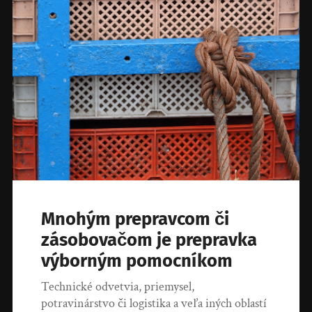
Mnohým prepravcom či
zásobovačom je prepravka
výborným pomocníkom
Technické odvetvia, priemysel,
potravinárstvo či logistika a veľa iných oblastí