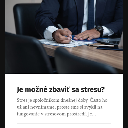
Je možné zbaviť sa stresu?
Stres je spoločníkom dnešnej doby. Často ho
už ani nevnímame, proste sme si zvykli na
fungovanie v stresovom prostredí. Je…