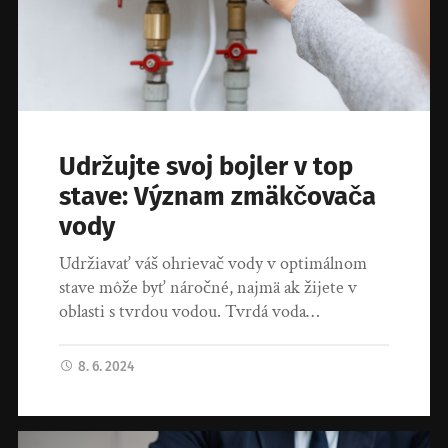
Udržujte svoj bojler v top
stave: Význam zmäkčovača
vody
Udržiavať váš ohrievač vody v optimálnom
stave môže byť náročné, najmä ak žijete v
oblasti s tvrdou vodou. Tvrdá voda…
8. 6. 2024