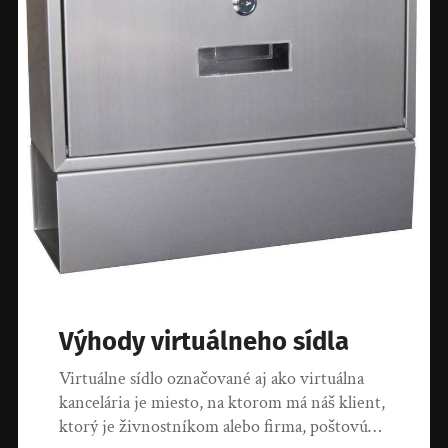
Výhody virtuálneho sídla
Virtuálne sídlo označované aj ako virtuálna
kancelária je miesto, na ktorom má náš klient,
ktorý je živnostníkom alebo firma, poštovú…