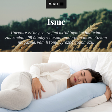
MENU
Ismc
Upevnite vzťahy so svojimi aktuálnymi aj budúcimi
zákazníkmi. PR články v našom modernom internetovom
magazíne, vám k tomu výrazne dopomôžu.