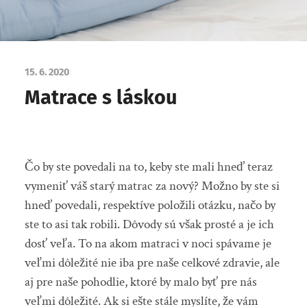
15. 6. 2020
Matrace s láskou
Čo by ste povedali na to, keby ste mali hneď teraz
vymeniť váš starý matrac za nový? Možno by ste si
hneď povedali, respektíve položili otázku, načo by
ste to asi tak robili. Dôvody sú však prosté a je ich
dosť veľa. To na akom matraci v noci spávame je
veľmi dôležité nie iba pre naše celkové zdravie, ale
aj pre naše pohodlie, ktoré by malo byť pre nás
veľmi dôležité. Ak si ešte stále myslíte, že vám