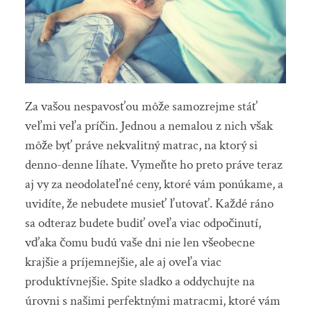
Za vašou nespavosťou môže samozrejme stáť
veľmi veľa príčin. Jednou a nemalou z nich však
môže byť práve nekvalitný matrac, na ktorý si
denno-denne líhate. Vymeňte ho preto práve teraz
aj vy za neodolateľné ceny, ktoré vám ponúkame, a
uvidíte, že nebudete musieť ľutovať. Každé ráno
sa odteraz budete budiť oveľa viac odpočinutí,
vďaka čomu budú vaše dni nie len všeobecne
krajšie a príjemnejšie, ale aj oveľa viac
produktívnejšie. Spite sladko a oddychujte na
úrovni s našimi perfektnými matracmi, ktoré vám