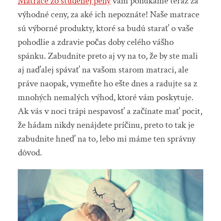
Matrace zo studenej peny
vám ponúkame teraz za
výhodné ceny, za aké ich nepoznáte! Naše matrace
sú výborné produkty, ktoré sa budú starať o vaše
pohodlie a zdravie počas doby celého vášho
spánku. Zabudnite preto aj vy na to, že by ste mali
aj naďalej spávať na vašom starom matraci, ale
práve naopak, vymeňte ho ešte dnes a radujte sa z
mnohých nemalých výhod, ktoré vám poskytuje.
Ak vás v noci trápi nespavosť a začínate mať pocit,
že hádam nikdy nenájdete príčinu, preto to tak je
zabudnite hneď na to, lebo mi máme ten správny
dôvod.