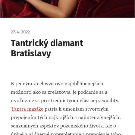
27. 4. 2022
Tantrický diamant
Bratislavy
K jedným z celosvetovo najobľúbenejších
možností ako sa zrelaxovať je poddanie sa a
uvoľnenie sa prostredníctvom vlastnej sexuality.
Tantra masáže
patria k umeniam stvoreným
prepojením tých najkrajších a najintenzívnejších,
senzuálnych aspektov pozemského života. Ide o
úplné a nádherné poprepletanie a prepojenie toho