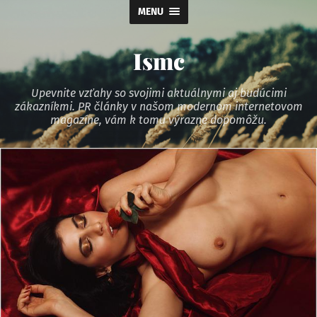
MENU
Ismc
Upevnite vzťahy so svojimi aktuálnymi aj budúcimi
zákazníkmi. PR články v našom modernom internetovom
magazíne, vám k tomu výrazne dopomôžu.