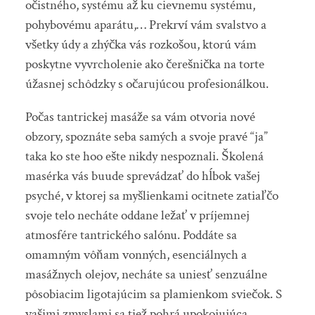
očistného, systému až ku cievnemu systému,
pohybovému aparátu,… Prekrví vám svalstvo a
všetky údy a zhýčka vás rozkošou, ktorú vám
poskytne vyvrcholenie ako čerešnička na torte
úžasnej schôdzky s očarujúcou profesionálkou.
Počas tantrickej masáže sa vám otvoria nové
obzory, spoznáte seba samých a svoje pravé “ja”
taka ko ste hoo ešte nikdy nespoznali. Školená
masérka vás buude sprevádzať do hĺbok vašej
psyché, v ktorej sa myšlienkami ocitnete zatiaľčo
svoje telo necháte oddane ležať v príjemnej
atmosfére tantrického salónu. Poddáte sa
omamným vôňam vonných, esenciálnych a
masážnych olejov, necháte sa uniesť senzuálne
pôsobiacim ligotajúcim sa plamienkom sviečok. S
vašimi zmyslami sa tiež pohrá upokojujúca