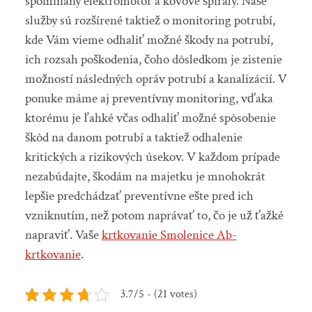
spomínaný elektromotor a kovové špirály. Naše
služby sú rozšírené taktiež o monitoring potrubí,
kde Vám vieme odhaliť možné škody na potrubí,
ich rozsah poškodenia, čoho dôsledkom je zistenie
možností následných opráv potrubí a kanalizácií. V
ponuke máme aj preventívny monitoring, vďaka
ktorému je ľahké včas odhaliť možné spôsobenie
škôd na danom potrubí a taktiež odhalenie
kritických a rizikových úsekov. V každom prípade
nezabúdajte, škodám na majetku je mnohokrát
lepšie predchádzať preventívne ešte pred ich
vzniknutím, než potom naprávať to, čo je už ťažké
napraviť. Vaše
krtkovanie Smolenice Ab-
krtkovanie
.
3.7/5 - (21 votes)