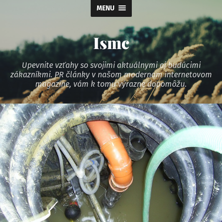
MENU
Ismc
Upevnite vzťahy so svojimi aktuálnymi aj budúcimi
zákazníkmi. PR články v našom modernom internetovom
magazíne, vám k tomu výrazne dopomôžu.