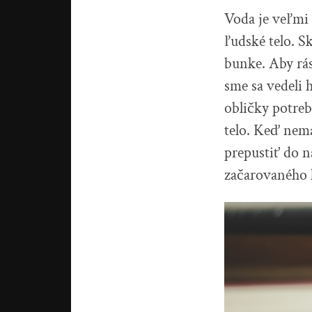
Voda je veľmi 
ľudské telo. S
bunke. Aby rás
sme sa vedeli 
obličky potrebu
telo. Keď nema
prepustiť do n
začarovaného 