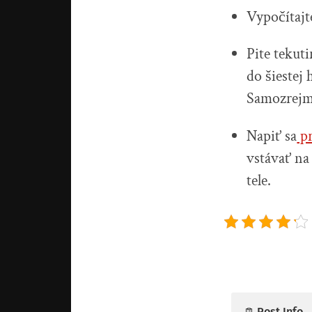
Vypočítajte
Pite tekut
do šiestej
Samozrejme
Napiť sa
p
vstávať na
tele.
Post Info