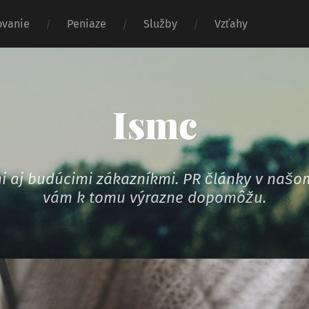
vanie
Peniaze
Služby
Vzťahy
Ismc
ymi aj budúcimi zákazníkmi. PR články v na
vám k tomu výrazne dopomôžu.