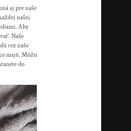
nná aj pre naše
každej našej
orobami. Aby
ovať. Naše
jdú cez naše
 ako majú. Môžu
stanete do