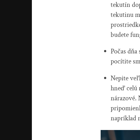
tekutín do
tekutinu m
prostriedk
budete fun
Počas dňa 
pocítite sm
Nepite veľ
hneď celú 
nárazové. 
pripomienk
napríklad 