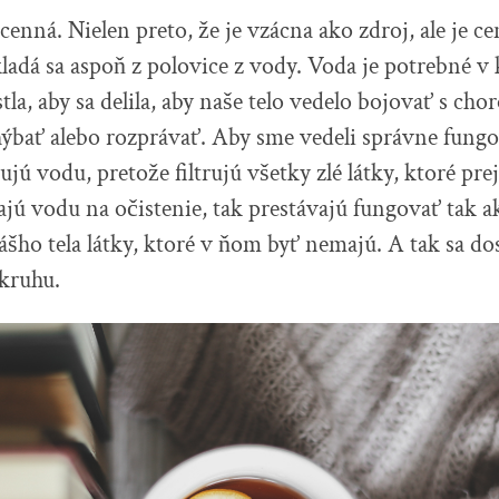
cenná. Nielen preto, že je vzácna ako zdroj, ale je ce
kladá sa aspoň z polovice z vody. Voda je potrebné v 
tla, aby sa delila, aby naše telo vedelo bojovať s ch
hýbať alebo rozprávať. Aby sme vedeli správne fung
jú vodu, pretože filtrujú všetky zlé látky, ktoré pre
jú vodu na očistenie, tak prestávajú fungovať tak
ášho tela látky, ktoré v ňom byť nemajú. A tak sa do
kruhu.