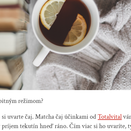
 pitným režimom?
si uvarte čaj. Matcha čaj účinkami od
Totalvital
vám
 príjem tekutín hneď ráno. Čím viac si ho uvaríte, 