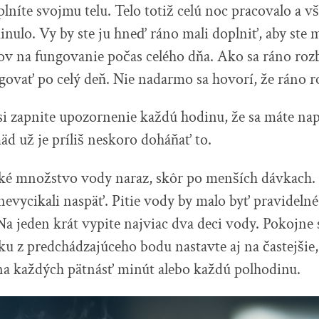
plníte svojmu telu. Telo totiž celú noc pracovalo a 
inulo. Vy by ste ju hneď ráno mali doplniť, aby ste 
ov na fungovanie počas celého dňa. Ako sa ráno roz
govať po celý deň. Nie nadarmo sa hovorí, že ráno r
si zapnite upozornenie každú hodinu, že sa máte na
äd už je príliš neskoro doháňať to.
ké množstvo vody naraz, skôr po menších dávkach. T
nevycikali naspäť. Pitie vody by malo byť pravidelné,
Na jeden krát vypite najviac dva deci vody. Pokojne 
u z predchádzajúceho bodu nastavte aj na častejšie,
na každých pätnásť minút alebo každú polhodinu.