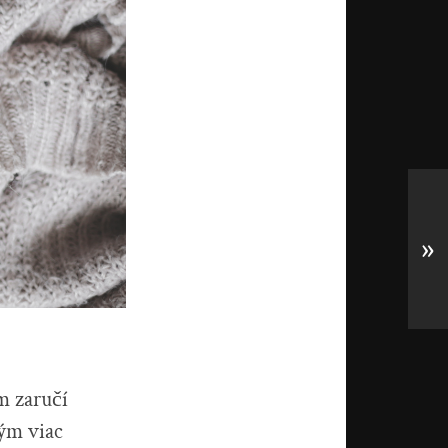
»
 zaručí
tým viac