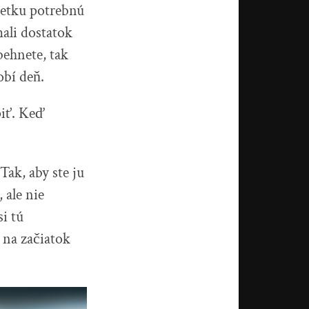
všetku potrebnú
mali dostatok
behnete, tak
obí deň.
piť. Keď
ak, aby ste ju
 ale nie
si tú
 na začiatok