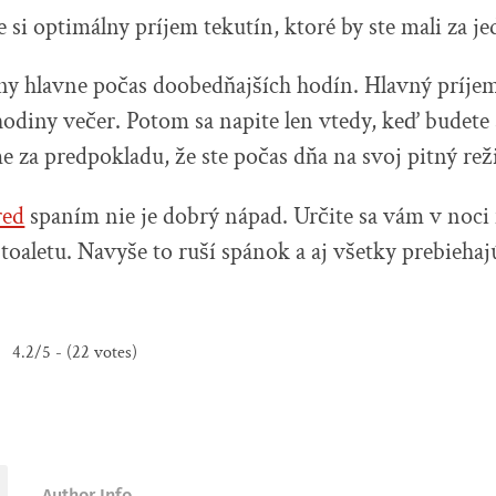
 si optimálny príjem tekutín, ktoré by ste mali za j
iny hlavne počas doobedňajších hodín. Hlavný príjem
 hodiny večer. Potom sa napite len vtedy, keď budet
 za predpokladu, že ste počas dňa na svoj pitný rež
red
spaním nie je dobrý nápad. Určite sa vám v noci
 toaletu. Navyše to ruší spánok a aj všetky prebiehaj
4.2/5 - (22 votes)
Author Info