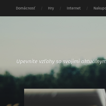
Domácnosť
Hry
Internet
Nakupo
Upevnite vzťahy so svojimi aktuáln