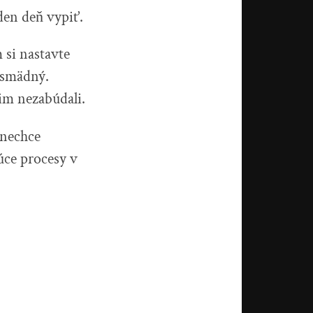
eden deň vypiť.
 si nastavte
e smädný.
im nezabúdali.
 nechce
úce procesy v