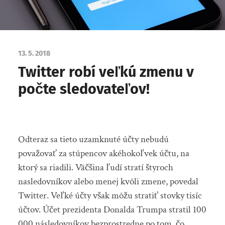
13. 5. 2018
Twitter robí veľkú zmenu v
počte sledovateľov!
Odteraz sa tieto uzamknuté účty nebudú
považovať za stúpencov akéhokoľvek účtu, na
ktorý sa riadili. Väčšina ľudí stratí štyroch
nasledovníkov alebo menej kvôli zmene, povedal
Twitter. Veľké účty však môžu stratiť stovky tisíc
účtov. Účet prezidenta Donalda Trumpa stratil 100
000 následovníkov bezprostredne po tom, čo