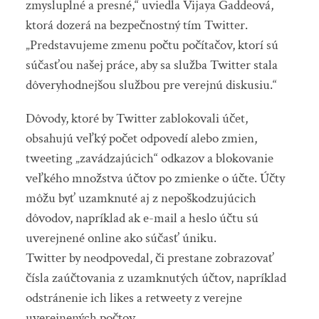
zmysluplné a presné,“ uviedla Vijaya Gaddeová,
ktorá dozerá na bezpečnostný tím Twitter.
„Predstavujeme zmenu počtu počítačov, ktorí sú
súčasťou našej práce, aby sa služba Twitter stala
dôveryhodnejšou službou pre verejnú diskusiu.“
Dôvody, ktoré by Twitter zablokovali účet,
obsahujú veľký počet odpovedí alebo zmien,
tweeting „zavádzajúcich“ odkazov a blokovanie
veľkého množstva účtov po zmienke o účte. Účty
môžu byť uzamknuté aj z nepoškodzujúcich
dôvodov, napríklad ak e-mail a heslo účtu sú
uverejnené online ako súčasť úniku.
Twitter by neodpovedal, či prestane zobrazovať
čísla zaúčtovania z uzamknutých účtov, napríklad
odstránenie ich likes a retweety z verejne
uverejnených počtov.