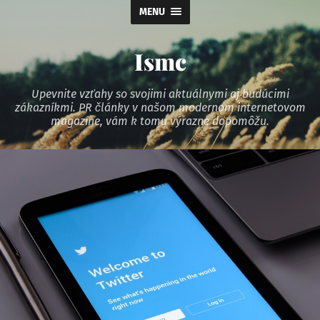
MENU
Ismc
Upevnite vzťahy so svojimi aktuálnymi aj budúcimi
zákazníkmi. PR články v našom modernom internetovom
magazíne, vám k tomu výrazne dopomôžu.