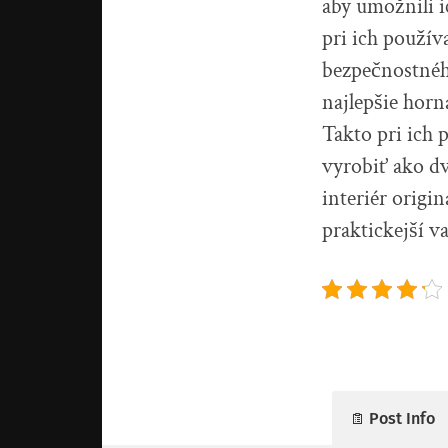
aby umožnili 
pri ich použív
bezpečnostného
najlepšie horn
Takto pri ich 
vyrobiť ako dv
interiér origi
praktickejší v
Post Info