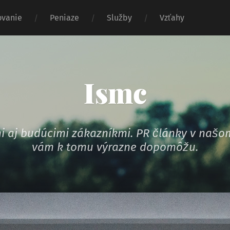
vanie
Peniaze
Služby
Vzťahy
Ismc
ymi aj budúcimi zákazníkmi. PR články v na
vám k tomu výrazne dopomôžu.