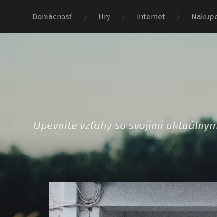
Domácnosť
Hry
Internet
Nakupo
Upevnite vzťahy so svojimi aktuáln