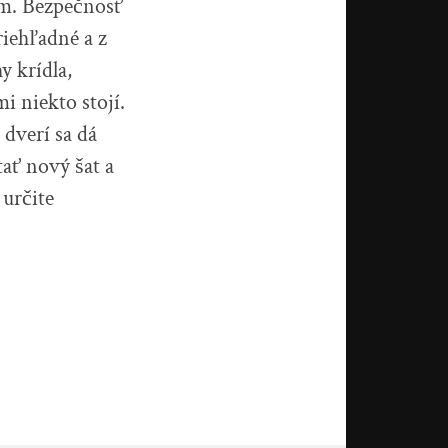
ím. Bezpečnosť
riehľadné a z
y krídla,
i niekto stojí.
 dverí sa dá
tať nový šat a
 určite