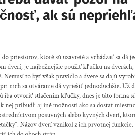
čnosť, ak sú neprieh
 do priestorov, ktoré sú uzavreté a vchádzať sa dá j
m dverí, je najbežnejšie použiť kľučku na dverách,
é. Nemusí to byť však pravidlo a dvere sa dajú vyro
 pri nich sa otváranie dá vyriešiť jednoduchšie.
Už d
ú iba otvoriť stlačením kľučky, dnes je táto forma síc
 k nej pribudli aj iné možnosti ako sa dostať miestno
rostredníctvom posuvných alebo kyvných dverí, ktor
etačky“. Názov dverí vznikol z ich prvotnej funkcie, 
iť ich do oboch strán.