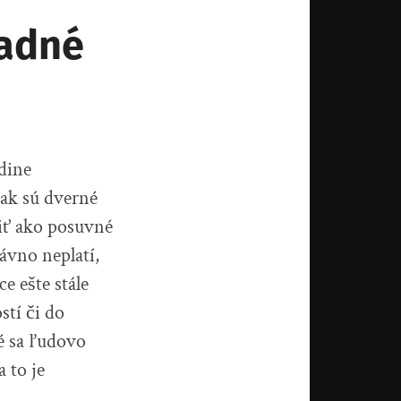
ľadné
edine
 ak sú dverné
biť ako posuvné
ávno neplatí,
e ešte stále
stí či do
é sa ľudovo
a to je