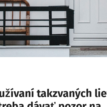
užívaní takzvaných lie
 treba dávať pozor na