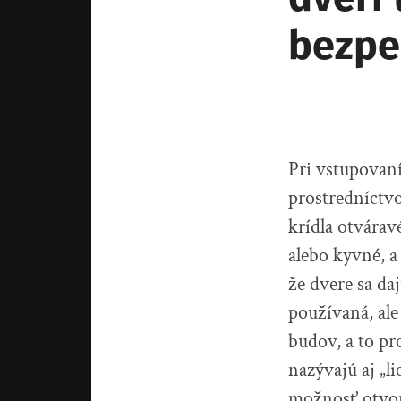
bezpe
Pri vstupovaní
prostredníctvo
krídla otvárav
alebo kyvné, a
že dvere sa daj
používaná, ale
budov, a to p
nazývajú aj „li
možnosť otvor