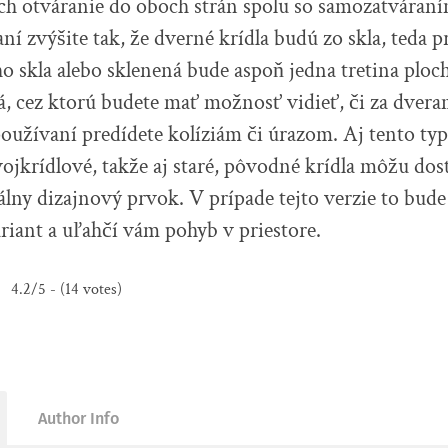
ich otváranie do oboch strán spolu so samozatváran
aní zvýšite tak, že dverné krídla budú zo skla, teda p
 skla alebo sklenená bude aspoň jedna tretina ploch
á, cez ktorú budete mať možnosť vidieť, či za dveram
používaní predídete kolíziám či úrazom.
Aj tento typ
ojkrídlové, takže aj staré, pôvodné krídla môžu dos
nálny dizajnový prvok. V prípade tejto verzie to bude
ariant a uľahčí vám pohyb v priestore.
4.2/5 - (14 votes)
Author Info