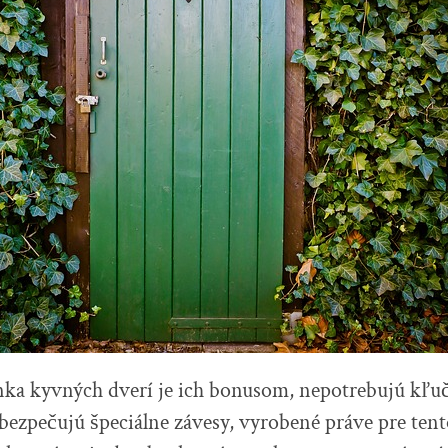
ánka kyvných dverí je ich bonusom, nepotrebujú kľu
zabezpečujú špeciálne závesy, vyrobené práve pre tent