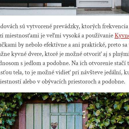
ovách sú vytvorené prevádzky, ktorých frekvencia
i miestnosťami je veľmi vysoká a používanie
Kyvne
čkami by nebolo efektívne a ani praktické, preto sa
ažne kyvné dvere, ktoré je možné otvoriť aj s plným
dnosom s jedlom a podobne. Na ich otvorenie stačí t
ťou tela, to je možné vidieť pri návšteve jedální, k
estností alebo v obývacích priestoroch a podobne.