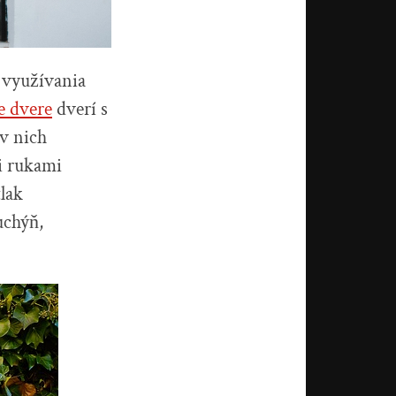
 využívania
 dvere
dverí s
 v nich
i rukami
lak
uchýň,