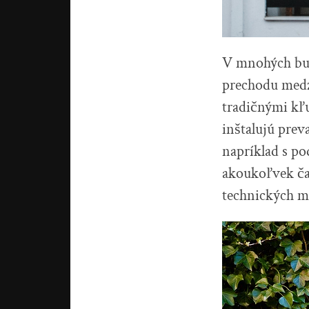
V mnohých bud
prechodu medz
tradičnými kľu
inštalujú prev
napríklad s po
akoukoľvek čas
technických mi